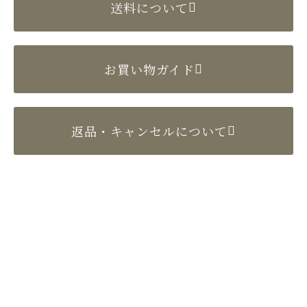
送料について
お買い物ガイド
返品・キャンセルについて
〒524-0022 滋賀県守山市守山2丁目10-4
TEL／077-582-2897（代表）
FAX／077-582-2904
Copyright (C)e-setomomo.com. All Rights Reserved.