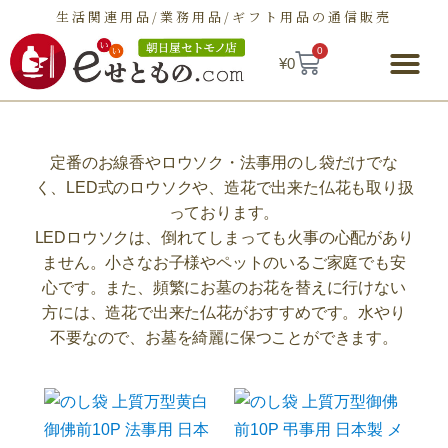
生活関連用品/業務用品/ギフト用品の通信販売
0
¥
0
朝日屋セトモノ店とは
ショップ
せとものとは
お問い合わせ
定番のお線香やロウソク・法事用のし袋だけでな
く、LED式のロウソクや、造花で出来た仏花も取り扱
っております。
LEDロウソクは、倒れてしまっても火事の心配があり
ません。小さなお子様やペットのいるご家庭でも安
心です。また、頻繁にお墓のお花を替えに行けない
方には、造花で出来た仏花がおすすめです。水やり
不要なので、お墓を綺麗に保つことができます。