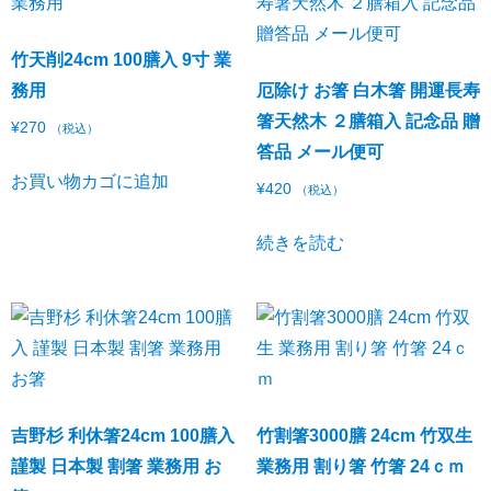
竹天削24cm 100膳入 9寸 業
務用
厄除け お箸 白木箸 開運長寿
箸天然木 ２膳箱入 記念品 贈
¥
270
（税込）
答品 メール便可
お買い物カゴに追加
¥
420
（税込）
続きを読む
吉野杉 利休箸24cm 100膳入
竹割箸3000膳 24cm 竹双生
謹製 日本製 割箸 業務用 お
業務用 割り箸 竹箸 24ｃｍ