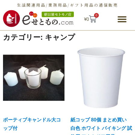
生活関連用品/業務用品/ギフト用品の通信販売
0
¥
0
朝日屋セトモノ店とは
ショップ
せとものとは
お問い合わせ
カテゴリー: キャンプ
ボーティブキャンドル大コ
紙コップ 80個 まとめ買い
ップ付
白色 ホワイト バイキング 試