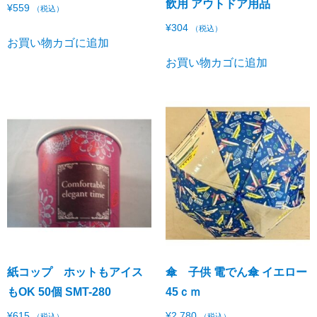
飲用 アウトドア用品
¥
559
（税込）
¥
304
（税込）
お買い物カゴに追加
お買い物カゴに追加
紙コップ ホットもアイス
傘 子供 電でん傘 イエロー
もOK 50個 SMT-280
45ｃｍ
¥
615
¥
2,780
（税込）
（税込）