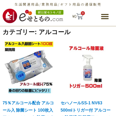
生活関連用品/業務用品/ギフト用品の通信販売
0
¥
0
朝日屋セトモノ店とは
ショップ
せとものとは
お問い合わせ
カテゴリー: アルコール
75％アルコール配合 アルコ
セハノールSS-1 NV63
ール入 除菌シート 100枚入
500mlトリガー付 アルコー