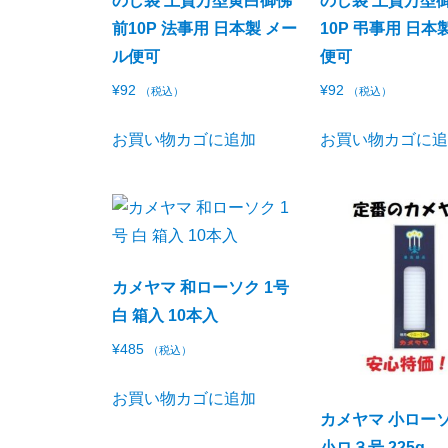
のし袋 上質万型黄白御佛
のし袋 上質万型
前10P 法事用 日本製 メー
10P 弔事用 日本
ル便可
便可
¥
92
¥
92
（税込）
（税込）
お買い物カゴに追加
お買い物カゴに
カメヤマ 和ローソク 1号
白 箱入 10本入
¥
485
（税込）
お買い物カゴに追加
カメヤマ 小ローソ
小ロ３号 225g