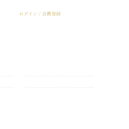
ログイン / 会員登録
ログイン / 会員登録
カトラリー
仏具・仏花
お買い得商品