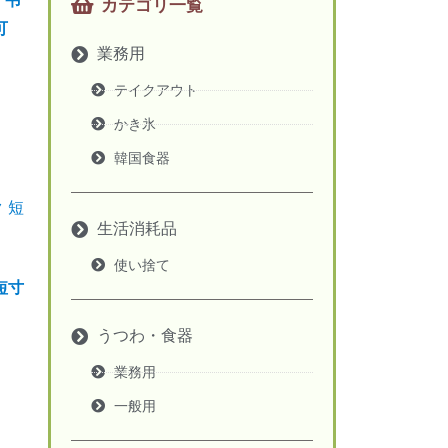
 弔
カテゴリ一覧
可
業務用
テイクアウト
かき氷
韓国食器
生活消耗品
使い捨て
短寸
うつわ・食器
業務用
一般用