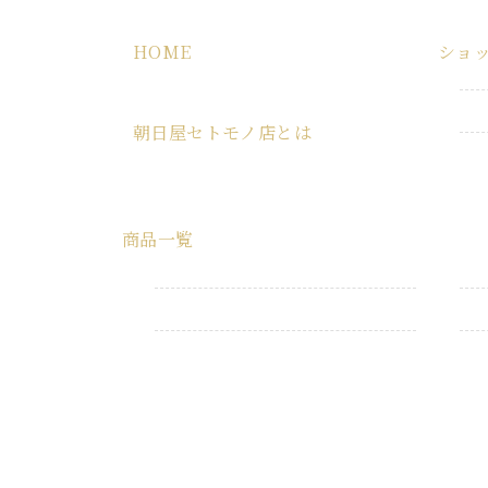
HOME
ショ
HOME
朝日屋セトモノ店とは
朝日屋セトモノ店とは
商品一覧
すべての商品
業務用品
生活消耗品