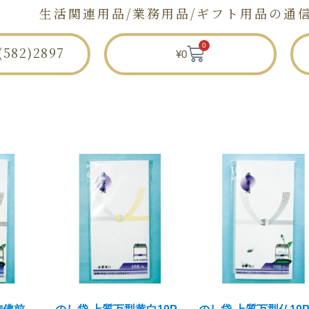
生活関連用品/業務用品/ギフト用品の通
0
582)2897
¥
0
セトモノ店とは
ショップ
せとものと