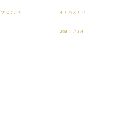
ップについて
せとものとは
ショップ
せとものとは
お問い合わせ
特定商取引法に基づく表記
お問い合わせ
プライバシーポリシー
うつわ・食器
こども用品
衛生用品
キャンプ用品
掃除用品
インテリア雑貨