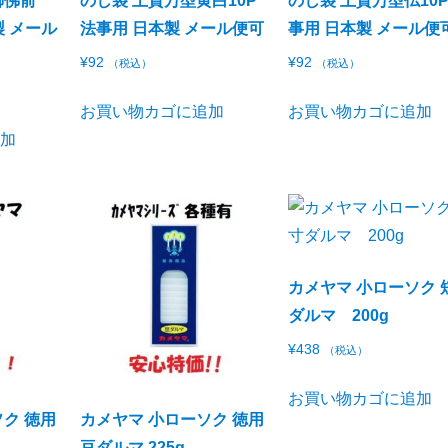
御佛前
のし袋 上質万型黄白10P
のし袋 上質万型仏10P
製 メール
法事用 日本製 メール便可
事用 日本製 メール便
¥
92
¥
92
（税込）
（税込）
お買い物カゴに追加
お買い物カゴに追加
追加
カメヤマ 小ローソク 
ダルマ 200g
¥
438
（税込）
お買い物カゴに追加
ク 徳用
カメヤマ 小ローソク 徳用
豆ダルマ 225g