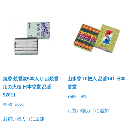
焼香 焼香炭5本入り お焼香
山水香 10把入 品番141 日本
用の火種 日本香堂 品番
香堂
92011
¥
569
（税込）
¥
290
（税込）
お買い物カゴに追加
お買い物カゴに追加