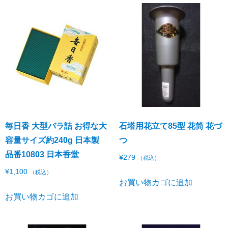
毎日香 大型バラ詰 お得な大
石塔用花立て85型 花筒 花づ
容量サイズ約240g 日本製
つ
品番10803 日本香堂
¥
279
（税込）
¥
1,100
（税込）
お買い物カゴに追加
お買い物カゴに追加