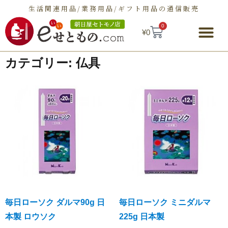
生活関連用品/業務用品/ギフト用品の通信販売
0
¥
0
朝日屋セトモノ店とは
ショップ
せとものとは
お問い合わせ
カテゴリー: 仏具
毎日ローソク ダルマ90g 日
毎日ローソク ミニダルマ
本製 ロウソク
225g 日本製