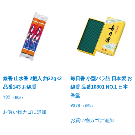
線香 山水香 2把入 約32g×2
毎日香 小型バラ詰 日本製 お
品番143 お線香
線香 品番10801 NO.1 日本
香堂
¥
99
（税込）
¥
378
（税込）
お買い物カゴに追加
お買い物カゴに追加