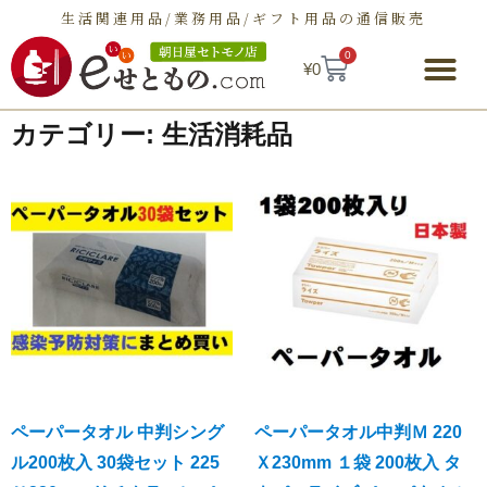
生活関連用品/業務用品/ギフト用品の通信販売
0
¥
0
朝日屋セトモノ店とは
ショップ
せとものとは
お問い合わせ
カテゴリー: 生活消耗品
ペーパータオル 中判シング
ペーパータオル中判Ｍ 220
ル200枚入 30袋セット 225
Ｘ230mm １袋 200枚入 タ