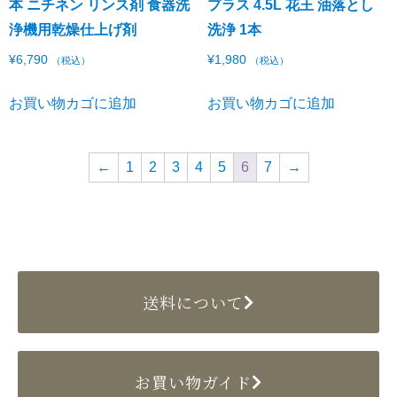
本 ニチネン リンス剤 食器洗
プラス 4.5L 花王 油落とし
浄機用乾燥仕上げ剤
洗浄 1本
¥
6,790
¥
1,980
（税込）
（税込）
お買い物カゴに追加
お買い物カゴに追加
←
1
2
3
4
5
6
7
→
送料について
お買い物ガイド