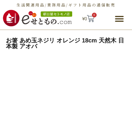
生活関連用品/業務用品/ギフト用品の通信販売
0
¥
0
朝日屋セトモノ店とは
ショップ
せとものとは
お問い合わせ
お箸 あめ玉ネジリ オレンジ 18cm 天然木 日
本製 アオバ