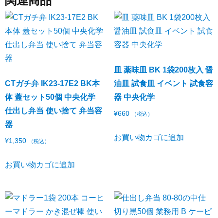
関連商品
皿 薬味皿 BK 1袋200枚入 醤
CTガチ弁 IK23-17E2 BK本
油皿 試食皿 イベント 試食容
体 蓋セット50個 中央化学
器 中央化学
仕出し弁当 使い捨て 弁当容
¥
660
（税込）
器
お買い物カゴに追加
¥
1,350
（税込）
お買い物カゴに追加