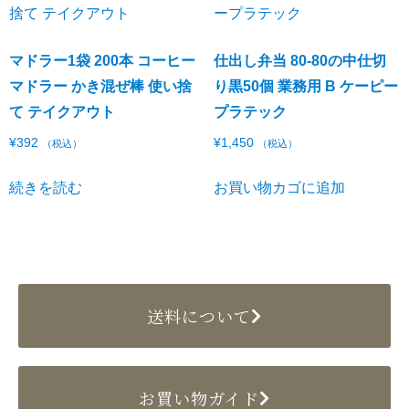
マドラー1袋 200本 コーヒー
仕出し弁当 80-80の中仕切
マドラー かき混ぜ棒 使い捨
り黒50個 業務用 B ケーピー
て テイクアウト
プラテック
¥
392
¥
1,450
（税込）
（税込）
続きを読む
お買い物カゴに追加
送料について
お買い物ガイド