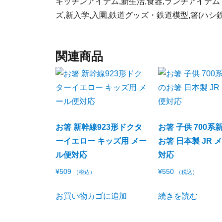
キッチンアイテム,新生活,食器,ランチアイテ
ズ,新入学,入園,鉄道グッズ・鉄道模型,箸(ハシ
関連商品
お箸 新幹線923形ドクタ
お箸 子供 700系
ーイエロー キッズ用 メー
お箸 日本製 JR 
ル便対応
対応
¥
509
¥
550
（税込）
（税込）
お買い物カゴに追加
続きを読む