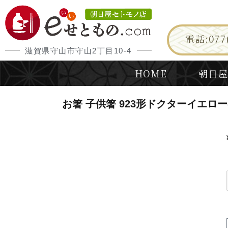
電話:077(
滋賀県守山市守山2丁目10-4
HOME
朝日屋
お箸 子供箸 923形ドクターイエロ