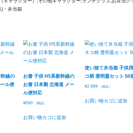
ム（キャラクター）,その他キャラクター,ランチグッズ,お弁当グ
鉄)・弁当箱
使い捨て弁当箱 子供用
新幹線の
お箸 子供 H5系新幹線の
コ柄 透明蓋セット 50
メール便
お箸 日本製 北海道 メー
¥
2,999
（税込）
ル便対応
お買い物カゴに追加
¥
550
（税込）
お買い物カゴに追加