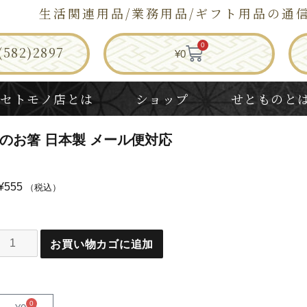
生活関連用品/業務用品/ギフト用品の通
0
582)2897
¥
0
セトモノ店とは
ショップ
せとものと
ーのお箸 日本製 メール便対応
¥
555
（税込）
お買い物カゴに追加
0