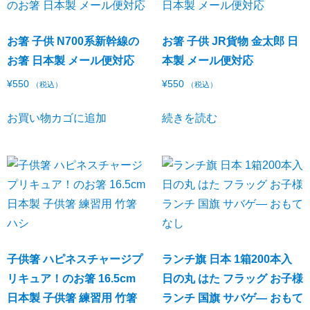
お箸 子供 N700系新幹線の
お箸 子供 JR貨物 金太郎 日
お箸 日本製 メール便対応
本製 メール便対応
¥
550
¥
550
（税込）
（税込）
お買い物カゴに追加
続きを読む
子供箸 ハピネスチャージプ
ランチ旗 日本 1箱200本入
リキュア！のお箸 16.5cm
日の丸 はた フラッグ お子様
日本製 子供箸 練習用 竹箸
ランチ 国旗 サバゲ― おもて