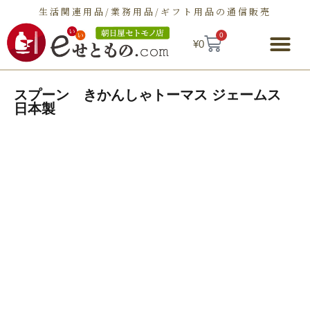
生活関連用品/業務用品/ギフト用品の通信販売
0
¥
0
朝日屋セトモノ店とは
ショップ
せとものとは
お問い合わせ
スプーン きかんしゃトーマス ジェームス
日本製