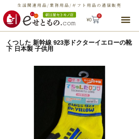
生活関連用品/業務用品/ギフト用品の通信販売
0
¥
0
朝日屋セトモノ店とは
ショップ
せとものとは
お問い合わせ
くつした 新幹線 923形ドクターイエローの靴
下 日本製 子供用