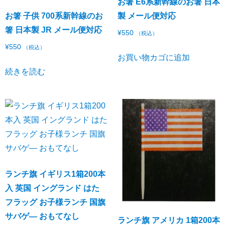
お箸 E6系新幹線のお箸 日本
お箸 子供 700系新幹線のお
製 メール便対応
箸 日本製 JR メール便対応
¥
550
（税込）
¥
550
（税込）
お買い物カゴに追加
続きを読む
ランチ旗 イギリス1箱200本
入 英国 イングランド はた
フラッグ お子様ランチ 国旗
サバゲ― おもてなし
ランチ旗 アメリカ 1箱200本