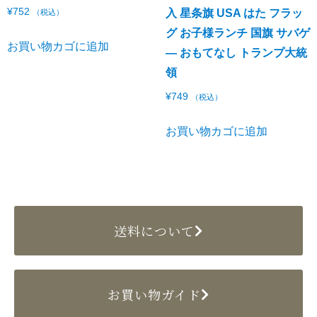
¥
752
入 星条旗 USA はた フラッ
（税込）
グ お子様ランチ 国旗 サバゲ
お買い物カゴに追加
― おもてなし トランプ大統
領
¥
749
（税込）
お買い物カゴに追加
送料について
お買い物ガイド