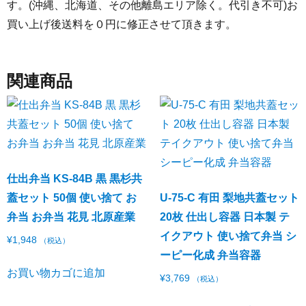
す。(沖縄、北海道、その他離島エリア除く。代引き不可)お
買い上げ後送料を０円に修正させて頂きます。
関連商品
仕出弁当 KS-84B 黒 黒杉共
蓋セット 50個 使い捨て お
U-75-C 有田 梨地共蓋セット
弁当 お弁当 花見 北原産業
20枚 仕出し容器 日本製 テ
イクアウト 使い捨て弁当 シ
¥
1,948
（税込）
ーピー化成 弁当容器
お買い物カゴに追加
¥
3,769
（税込）