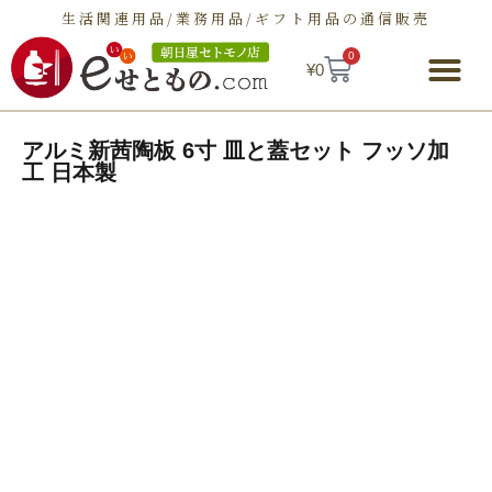
生活関連用品/業務用品/ギフト用品の通信販売
0
¥
0
朝日屋セトモノ店とは
ショップ
せとものとは
お問い合わせ
アルミ新茜陶板 6寸 皿と蓋セット フッソ加
工 日本製