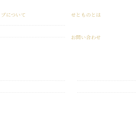
ップについて
せとものとは
ショップ
せとものとは
お問い合わせ
特定商取引法に基づく表記
お問い合わせ
プライバシーポリシー
うつわ・食器
こども用品
衛生用品
キャンプ用品
掃除用品
インテリア雑貨