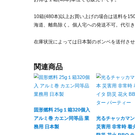
10箱(480本)以上お買い上げの場合は送料を
海道、離島除く。個人宅への発送不可。代引き
在庫状況によっては日本製のボンベを送付させ
関連商品
固形燃料 25g１箱320個入
アルミ巻 カエン同等品 業
光るチャッカマン
務用 日本製
災害用 非常時 着