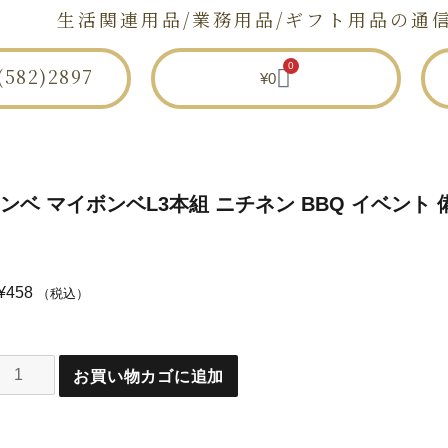
生活関連用品/業務用品/ギフト用品の通
0
582)2897
¥
0
セトモノ店とは
ショップ
せとものと
ベ マイボンベL3本組 ニチネン BBQ イベント 
¥
458
（税込）
お買い物カゴに追加