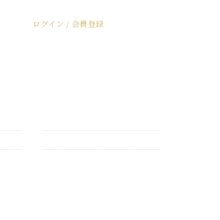
ログイン / 会員登録
ログイン / 会員登録
カトラリー
仏具・仏花
お買い得商品