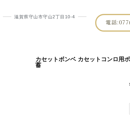
滋賀県守山市守山2丁目10-4
電話:077(
HOME
朝日屋
カセットボンベ カセットコンロ用ボン
蓄