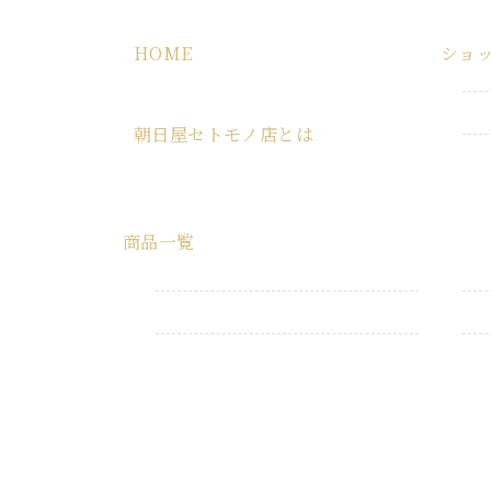
HOME
ショ
HOME
朝日屋セトモノ店とは
朝日屋セトモノ店とは
商品一覧
すべての商品
業務用品
生活消耗品