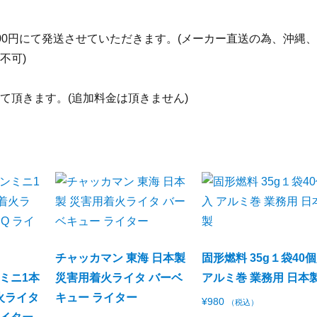
1500円にて発送させていただきます。(メーカー直送の為、沖縄
不可)
て頂きます。(追加料金は頂きません)
チャッカマン 東海 日本製
固形燃料 35g１袋40
ミニ1本
災害用着火ライタ バーベ
アルミ巻 業務用 日本
火ライタ
キュー ライター
¥
980
（税込）