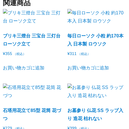
関連商品
ブリキ三燈台 三宝台 三灯台
毎日ローソク 小粒 約170本
ローソク立て
入 日本製 ロウソク
¥
355
¥
311
（税込）
（税込）
お買い物カゴに追加
お買い物カゴに追加
石塔用花立て85型 花筒 花づ
お墓参り 仏花 SS ラップ入
つ
り 造花 枯れない
¥
279
¥
399
（税込）
（税込）