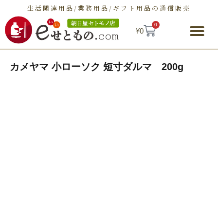
生活関連用品/業務用品/ギフト用品の通信販売
0
¥
0
朝日屋セトモノ店とは
ショップ
せとものとは
お問い合わせ
カメヤマ 小ローソク 短寸ダルマ 200g