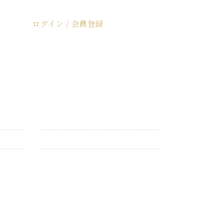
ログイン / 会員登録
ログイン / 会員登録
カトラリー
仏具・仏花
お買い得商品