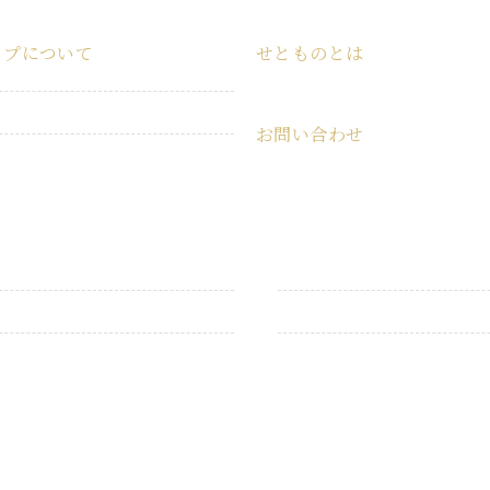
ップについて
せとものとは
ショップ
せとものとは
お問い合わせ
特定商取引法に基づく表記
お問い合わせ
プライバシーポリシー
うつわ・食器
こども用品
衛生用品
キャンプ用品
掃除用品
インテリア雑貨