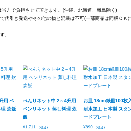
料は当方で負担させて頂きます。(沖縄、北海道、離島除く)
で代引き発送やその他の物と混載は不可(一部商品は同梱ＯＫ)
す。
升用 ベ
べんりネット中 2～4升用
お皿 18cm紙皿100枚
理 炊飯
ベンリネット 蒸し料理 炊
耐水加工 日本製 スタ
飯
ードプレート
¥
1,711
¥
890
（税込）
（税込）