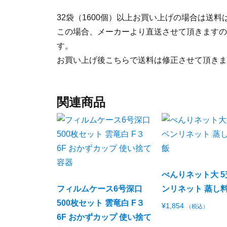
32袋（1600個）以上お買い上げの場合は送
この場合、メーカーより直送させて頂きますの
す。
お買い上げ後こちらで送料は修正させて頂きま
関連商品
べんりネット大 5
フィルムケース6号深口
ンリネット 蒸し料
500枚セット 雲竜白 F３
¥
1,854
（税込）
6F おかずカップ 使い捨て