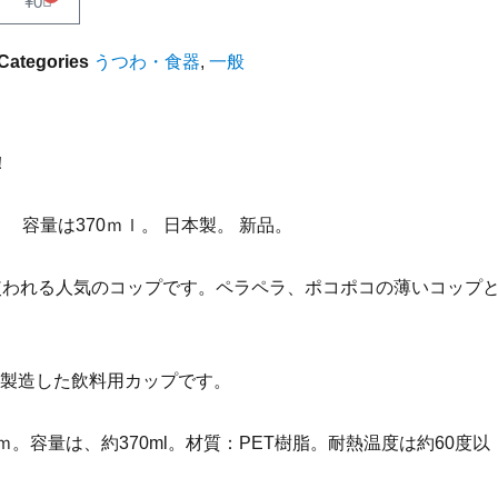
¥
0
Categories
うつわ・食器
,
一般
！
。 容量は370ｍｌ。 日本製。 新品。
使われる人気のコップです。ペラペラ、ポコポコの薄いコップ
製造した飲料用カップです。
ｍｍ。容量は、約370ml。材質：PET樹脂。耐熱温度は約60度以