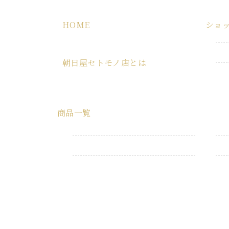
HOME
ショ
HOME
朝日屋セトモノ店とは
朝日屋セトモノ店とは
商品一覧
すべての商品
業務用品
生活消耗品