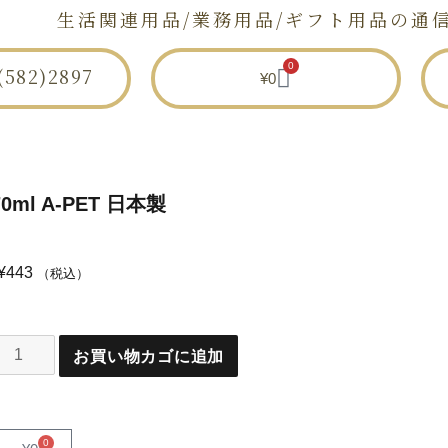
生活関連用品/業務用品/ギフト用品の通
0
582)2897
¥
0
セトモノ店とは
ショップ
せとものと
ml A-PET 日本製
¥
443
（税込）
お買い物カゴに追加
0