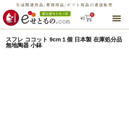
生活関連用品/業務用品/ギフト用品の通信販売
0
¥
0
朝日屋セトモノ店とは
ショップ
せとものとは
お問い合わせ
スフレ ココット 9cm１個 日本製 在庫処分品
無地陶器 小鉢