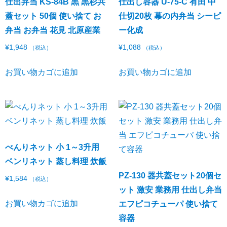
仕出弁当 KS-84B 黒 黒杉共
仕出し容器 U-75-C 有田 中
蓋セット 50個 使い捨て お
仕切20枚 幕の内弁当 シーピ
弁当 お弁当 花見 北原産業
ー化成
¥
1,948
¥
1,088
（税込）
（税込）
お買い物カゴに追加
お買い物カゴに追加
べんりネット 小 1～3升用
ベンリネット 蒸し料理 炊飯
PZ-130 器共蓋セット20個セ
¥
1,584
（税込）
ット 激安 業務用 仕出し弁当
お買い物カゴに追加
エフピコチューパ 使い捨て
容器