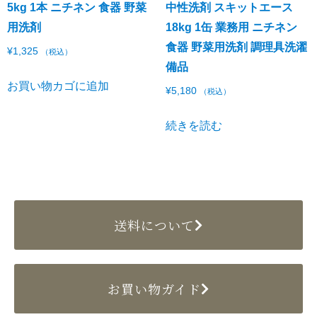
5kg 1本 ニチネン 食器 野菜
中性洗剤 スキットエース
用洗剤
18kg 1缶 業務用 ニチネン
食器 野菜用洗剤 調理具洗濯
¥
1,325
（税込）
備品
お買い物カゴに追加
¥
5,180
（税込）
続きを読む
送料について
お買い物ガイド