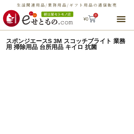
生活関連用品/業務用品/ギフト用品の通信販売
0
¥
0
朝日屋セトモノ店とは
ショップ
せとものとは
お問い合わせ
スポンジエースS 3M スコッチブライト 業務
用 掃除用品 台所用品 キイロ 抗菌