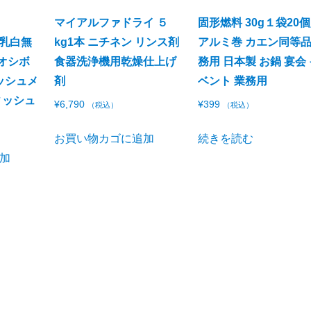
マイアルファドライ ５
固形燃料 30g１袋20
 乳白無
kg1本 ニチネン リンス剤
アルミ巻 カエン同等品
 オシボ
食器洗浄機用乾燥仕上げ
務用 日本製 お鍋 宴会
ッシュメ
剤
ベント 業務用
ィッシュ
¥
6,790
¥
399
（税込）
（税込）
お買い物カゴに追加
続きを読む
加