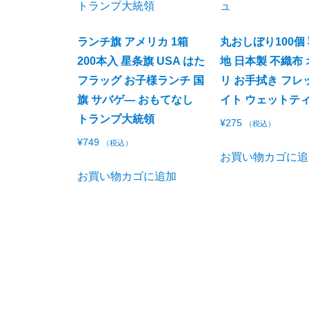
ランチ旗 アメリカ 1箱
丸おしぼり100個
200本入 星条旗 USA はた
地 日本製 不織布
フラッグ お子様ランチ 国
リ お手拭き フレ
旗 サバゲ― おもてなし
イト ウェットテ
トランプ大統領
¥
275
（税込）
¥
749
（税込）
お買い物カゴに追
お買い物カゴに追加