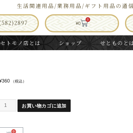
生活関連用品/業務用品/ギフト用品の通
0
582)2897
¥
0
セトモノ店とは
ショップ
せとものと
¥
360
（税込）
お買い物カゴに追加
0