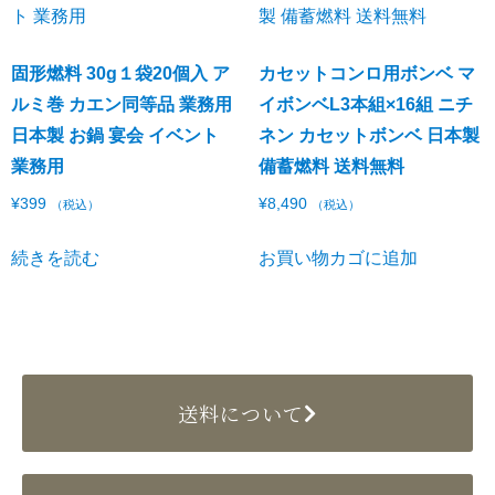
固形燃料 30g１袋20個入 ア
カセットコンロ用ボンベ マ
ルミ巻 カエン同等品 業務用
イボンベL3本組×16組 ニチ
日本製 お鍋 宴会 イベント
ネン カセットボンベ 日本製
業務用
備蓄燃料 送料無料
¥
399
¥
8,490
（税込）
（税込）
続きを読む
お買い物カゴに追加
送料について