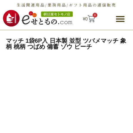
生活関連用品/業務用品/ギフト用品の通信販売
0
¥
0
朝日屋セトモノ店とは
ショップ
せとものとは
お問い合わせ
マッチ 1袋6P入 日本製 並型 ツバメマッチ 象
柄 桃柄 つばめ 備蓄 ゾウ ピーチ