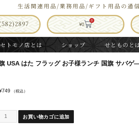
生活関連用品/業務用品/ギフト用品の通
0
582)2897
¥
0
セトモノ店とは
ショップ
せとものと
旗 USA はた フラッグ お子様ランチ 国旗 サバゲ
¥
749
（税込）
お買い物カゴに追加