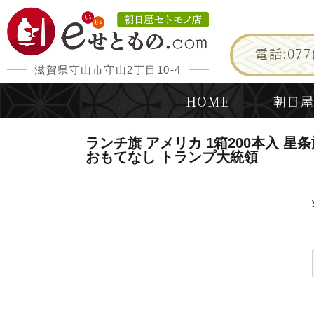
電話:077(
滋賀県守山市守山2丁目10-4
HOME
朝日屋
ランチ旗 アメリカ 1箱200本入 星条
おもてなし トランプ大統領