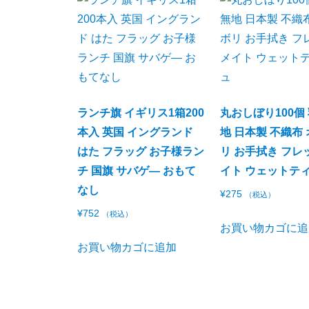
ランチ旗 イギリス1箱200
丸おしぼり100個
本入 英国 イングランド
地 日本製 不織布
はた フラッグ お子様ラン
リ お手拭き フレ
チ 国旗 サバゲ― おもて
イト ウェットテ
なし
¥
275
（税込）
¥
752
（税込）
お買い物カゴに追
お買い物カゴに追加