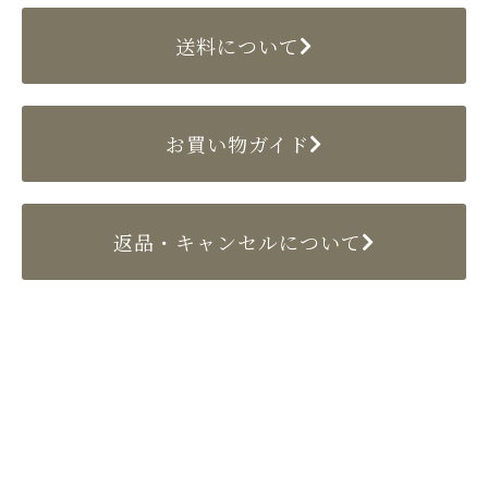
送料について
お買い物ガイド
返品・キャンセルについて
〒524-0022 滋賀県守山市守山2丁目10-4
TEL／077-582-2897（代表）
FAX／077-582-2904
Copyright (C)e-setomomo.com. All Rights Reserved.