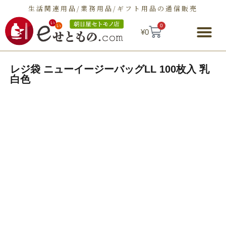
生活関連用品/業務用品/ギフト用品の通信販売
0
¥
0
朝日屋セトモノ店とは
ショップ
せとものとは
お問い合わせ
レジ袋 ニューイージーバッグLL 100枚入 乳
白色