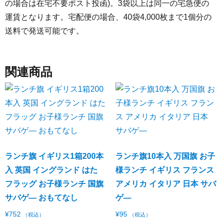
の場合は在宅不要ポスト投函)。3袋以上は同一の宅急便の
運賃となります。宅配便の場合、40袋4,000枚まで1個分の
送料で発送可能です。
関連商品
ランチ旗 イギリス1箱200本
ランチ旗10本入 万国旗 お子
入 英国 イングランド はた
様ランチ イギリス フランス
フラッグ お子様ランチ 国旗
アメリカ イタリア 日本 サバ
サバゲ― おもてなし
ゲ―
¥
752
¥
95
（税込）
（税込）