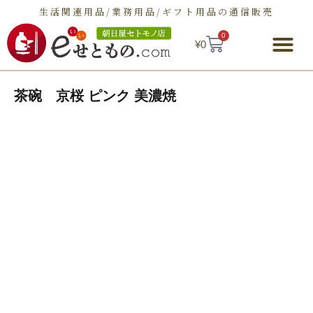
生活関連用品/業務用品/ギフト用品の通信販売
0
¥
0
朝日屋セトモノ店とは
ショップ
せとものとは
お問い合わせ
茶碗 京桜 ピンク 美濃焼