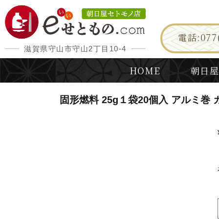
電話:077(
滋賀県守山市守山2丁目10-4
HOME
朝日屋
固形燃料 25g１袋20個入 アルミ巻 