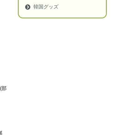
韓国グッズ
(部
。
ｇ