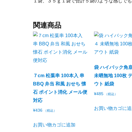
１袋、３５ｇ１袋で合計５袋のような感じでも
関連商品
袋 ハイバック角底
７cm 松葉串 100本入 串
未晒無地 100枚 
BBQ 弁当 和風 おせち 懐
ウト 紙袋
石 ポイント消化 メール便
¥
485
（税込）
対応
お買い物カゴに追
¥
436
（税込）
お買い物カゴに追加