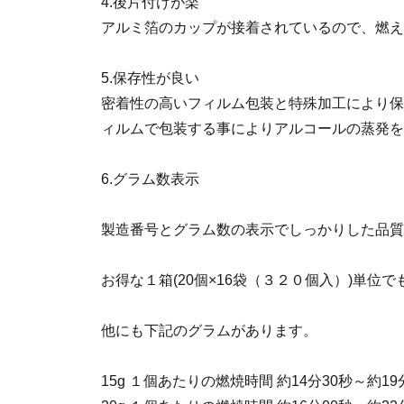
4.後片付けが楽
アルミ箔のカップが接着されているので、燃え
5.保存性が良い
密着性の高いフィルム包装と特殊加工により保
ィルムで包装する事によりアルコールの蒸発を
6.グラム数表示
製造番号とグラム数の表示でしっかりした品質
お得な１箱(20個×16袋（３２０個入）)単位
他にも下記のグラムがあります。
15g １個あたりの燃焼時間 約14分30秒～約19