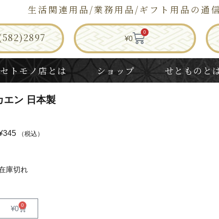
生活関連用品/業務用品/ギフト用品の通
0
582)2897
¥
0
セトモノ店とは
ショップ
せとものと
カエン 日本製
¥
345
（税込）
在庫切れ
0
¥
0