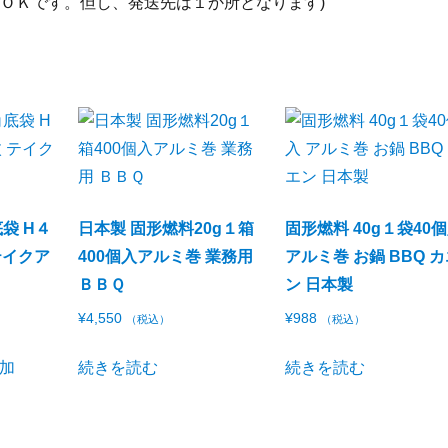
ＯＫです。但し、発送先は１か所となります)
袋 H４
日本製 固形燃料20g１箱
固形燃料 40g１袋40
テイクア
400個入アルミ巻 業務用
アルミ巻 お鍋 BBQ 
ＢＢＱ
ン 日本製
¥
4,550
¥
988
（税込）
（税込）
加
続きを読む
続きを読む