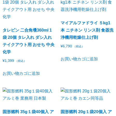
マイアルファドライ ５kg1
タレビン 二合角壜360ml 1
本 ニチネン リンス剤 食器洗
袋 20個 タレ入れ ダシ入れ
浄機用乾燥仕上げ剤
テイクアウト用 おせち 中央
¥
6,790
（税込）
化学
お買い物カゴに追加
¥
1,399
（税込）
お買い物カゴに追加
固形燃料 35g１袋40個入 ア
固形燃料 20g１袋20個入 ア