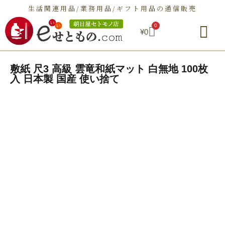
生活関連用品/業務用品/ギフト用品の通信販売
0
¥
0
朝日屋セトモノ店とは
ショップ
せとものとは
お問い合わせ
敷紙 尺3 高級 雲竜和紙マット 白無地 100枚
入 日本製 国産 使い捨て