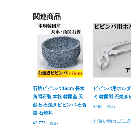
関連商品
石焼ビビンバ 16cm 長水
ビビンバ用ホルダ
角閃石製 本格 韓国産 天
ミ 韓国製 石焼き
然石 石焼きビビンバ 石食
¥
485
（税込）
器 石焼丼
お買い物カゴに追
¥
2,775
（税込）