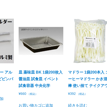
ー アル
皿 薬味皿 BK 1袋200枚入
マドラー 1袋200本入 
ビビンバ
醤油皿 試食皿 イベント
ーヒーマドラー かき
試食容器 中央化学
棒 使い捨て テイクア
¥
660
¥
392
（税込）
（税込）
加
お買い物カゴに追加
続きを読む