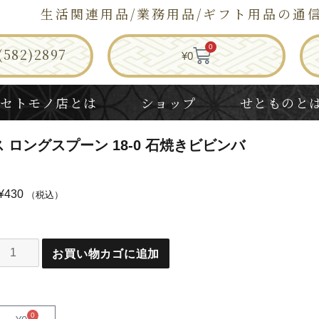
生活関連用品/業務用品/ギフト用品の通
0
582)2897
¥
0
セトモノ店とは
ショップ
せとものと
 ロングスプーン 18-0 石焼きビビンバ
¥
430
（税込）
お買い物カゴに追加
0