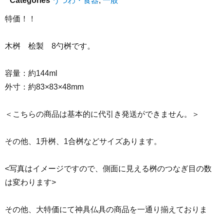
Categories
うつわ・食器
,
一般
特価！！
木桝 桧製 8勺桝です。
容量：約144ml
外寸：約83×83×48mm
＜こちらの商品は基本的に代引き発送ができません。＞
その他、1升桝、1合桝などサイズあります。
<写真はイメージですので、側面に見える桝のつなぎ目の数
は変わります>
その他、大特価にて神具仏具の商品を一通り揃えておりま