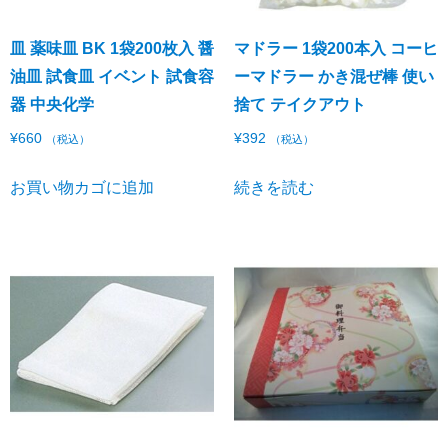
皿 薬味皿 BK 1袋200枚入 醤
マドラー 1袋200本入 コーヒ
油皿 試食皿 イベント 試食容
ーマドラー かき混ぜ棒 使い
器 中央化学
捨て テイクアウト
¥
660
¥
392
（税込）
（税込）
お買い物カゴに追加
続きを読む