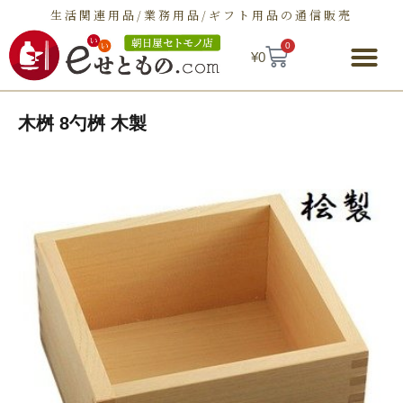
生活関連用品/業務用品/ギフト用品の通信販売
0
¥
0
朝日屋セトモノ店とは
ショップ
せとものとは
お問い合わせ
木桝 8勺桝 木製