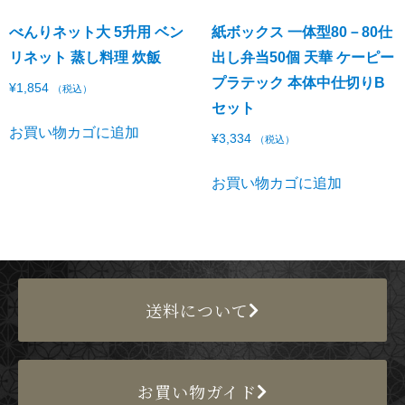
べんりネット大 5升用 ベン
紙ボックス 一体型80－80仕
リネット 蒸し料理 炊飯
出し弁当50個 天華 ケーピー
プラテック 本体中仕切りB
¥
1,854
（税込）
セット
お買い物カゴに追加
¥
3,334
（税込）
お買い物カゴに追加
送料について
お買い物ガイド