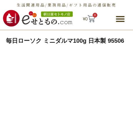
生活関連用品/業務用品/ギフト用品の通信販売
0
¥
0
朝日屋セトモノ店とは
ショップ
せとものとは
お問い合わせ
毎日ローソク ミニダルマ100g 日本製 95506