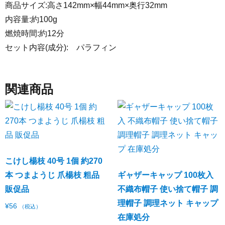
商品サイズ:高さ142mm×幅44mm×奥行32mm
内容量:約100g
燃焼時間:約12分
セット内容(成分): パラフィン
関連商品
こけし楊枝 40号 1個 約270
本 つまようじ 爪楊枝 粗品
ギャザーキャップ 100枚入
販促品
不織布帽子 使い捨て帽子 調
理帽子 調理ネット キャップ
¥
56
（税込）
在庫処分