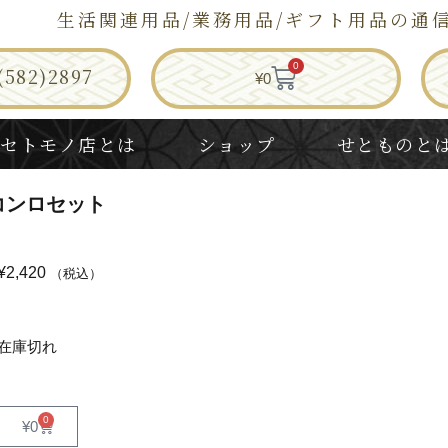
生活関連用品/業務用品/ギフト用品の通
0
582)2897
¥
0
セトモノ店とは
ショップ
せとものと
コンロセット
¥
2,420
（税込）
在庫切れ
0
¥
0