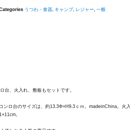
Categories
うつわ・食器
,
キャンプ
,
レジャー
,
一般
ロ台、火入れ、敷板もセットです。
ンロ台のサイズは、約13.3Φ×H9.3ｃｍ。madeinChina。火
×11cm。