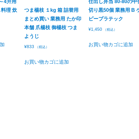
～4升用
仕出し弁当 80-80の中
料理 炊
つま楊枝 １kg 箱 詰替用
切り黒50個 業務用 B 
まとめ買い 業務用 たか印
ピープラテック
本舗 爪楊枝 御楊枝 つま
¥
1,450
（税込）
ようじ
加
お買い物カゴに追加
¥
833
（税込）
お買い物カゴに追加