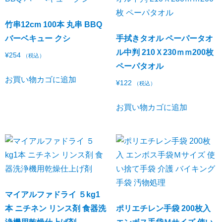
竹串12cm 100本 丸串 BBQ
バーベキュー クシ
手拭きタオル ペーパータオ
ル中判 210Ｘ230ｍｍ200枚
¥
254
（税込）
ペーパタオル
お買い物カゴに追加
¥
122
（税込）
お買い物カゴに追加
マイアルファドライ ５kg1
本 ニチネン リンス剤 食器洗
ポリエチレン手袋 200枚入