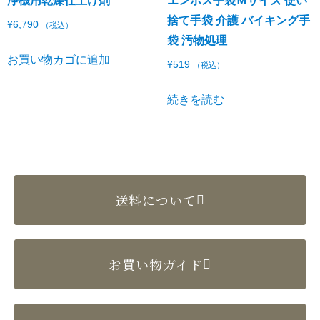
浄機用乾燥仕上げ剤
エンボス手袋Ｍサイズ 使い
捨て手袋 介護 バイキング手
¥
6,790
（税込）
袋 汚物処理
お買い物カゴに追加
¥
519
（税込）
続きを読む
送料について
お買い物ガイド