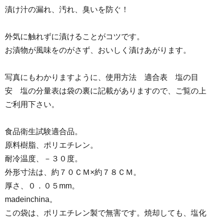
漬け汁の漏れ、汚れ、臭いを防ぐ！
外気に触れずに漬けることがコツです。
お漬物が風味をのがさず、おいしく漬けあがります。
写真にもわかりますように、使用方法 適合表 塩の目
安 塩の分量表は袋の裏に記載がありますので、ご覧の上
ご利用下さい。
食品衛生試験適合品。
原料樹脂、ポリエチレン。
耐冷温度、－３０度。
外形寸法は、約７０ＣＭ×約７８ＣＭ。
厚さ、０．０５mm。
madeinchina。
この袋は、ポリエチレン製で無害です。焼却しても、塩化