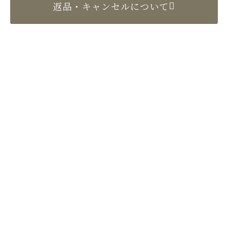
返品・キャンセルについて
〒524-0022 滋賀県守山市守山2丁目10-4
TEL／077-582-2897（代表）
FAX／077-582-2904
Copyright (C)e-setomomo.com. All Rights Reserved.