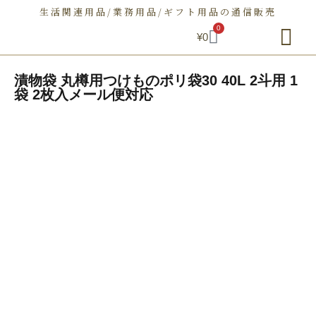
生活関連用品/業務用品/ギフト用品の通信販売
0
¥
0
朝日屋セトモノ店とは
ショップ
せとものとは
お問い合わせ
漬物袋 丸樽用つけものポリ袋30 40L 2斗用 1
袋 2枚入メール便対応