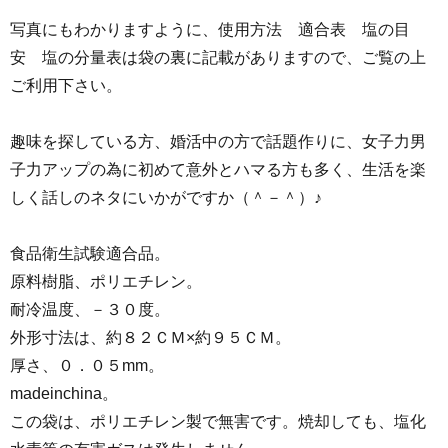
写真にもわかりますように、使用方法 適合表 塩の目
安 塩の分量表は袋の裏に記載がありますので、ご覧の上
ご利用下さい。
趣味を探している方、婚活中の方で話題作りに、女子力男
子力アップの為に初めて意外とハマる方も多く、生活を楽
しく話しのネタにいかがですか（＾－＾）♪
食品衛生試験適合品。
原料樹脂、ポリエチレン。
耐冷温度、－３０度。
外形寸法は、約８２ＣＭ×約９５ＣＭ。
厚さ、０．０５mm。
madeinchina。
この袋は、ポリエチレン製で無害です。焼却しても、塩化