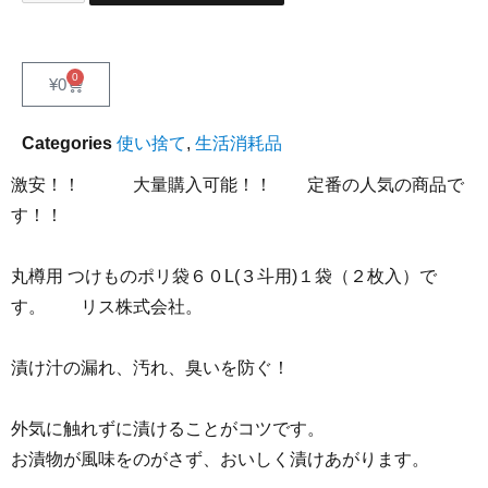
0
¥
0
Categories
使い捨て
,
生活消耗品
激安！！ 大量購入可能！！ 定番の人気の商品で
す！！
丸樽用 つけものポリ袋６０L(３斗用)１袋（２枚入）で
す。 リス株式会社。
漬け汁の漏れ、汚れ、臭いを防ぐ！
外気に触れずに漬けることがコツです。
お漬物が風味をのがさず、おいしく漬けあがります。