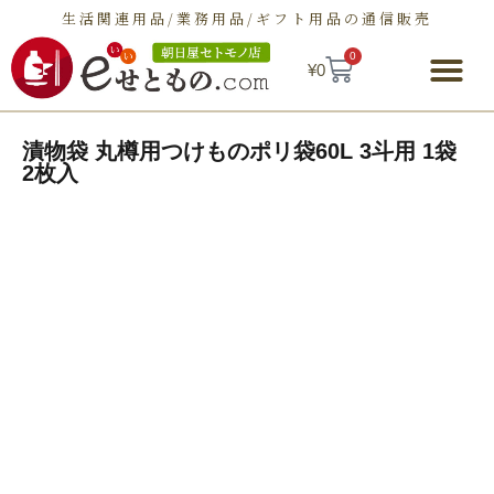
生活関連用品/業務用品/ギフト用品の通信販売
0
¥
0
朝日屋セトモノ店とは
ショップ
せとものとは
お問い合わせ
漬物袋 丸樽用つけものポリ袋60L 3斗用 1袋
2枚入