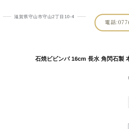
滋賀県守山市守山2丁目10-4
電話:077(
HOME
朝日屋
石焼ビビンバ 16cm 長水 角閃石製