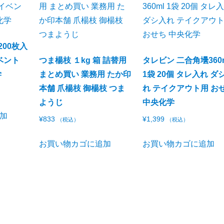
200枚入
ベント
つま楊枝 １kg 箱 詰替用
タレビン 二合角壜360
学
まとめ買い 業務用 たか印
1袋 20個 タレ入れ ダ
本舗 爪楊枝 御楊枝 つま
れ テイクアウト用 お
ようじ
中央化学
加
¥
833
¥
1,399
（税込）
（税込）
お買い物カゴに追加
お買い物カゴに追加