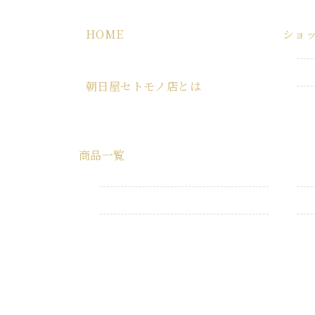
HOME
ショ
HOME
朝日屋セトモノ店とは
朝日屋セトモノ店とは
商品一覧
すべての商品
業務用品
生活消耗品