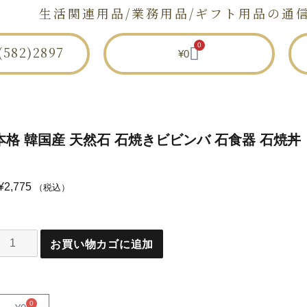
生活関連用品/業務用品/ギフト用品の通
0
582)2897
¥
0
セトモノ店とは
ショップ
せとものと
 本格 韓国産 天然石 石焼きビビンバ 石食器 石焼丼
¥
2,775
（税込）
お買い物カゴに追加
0