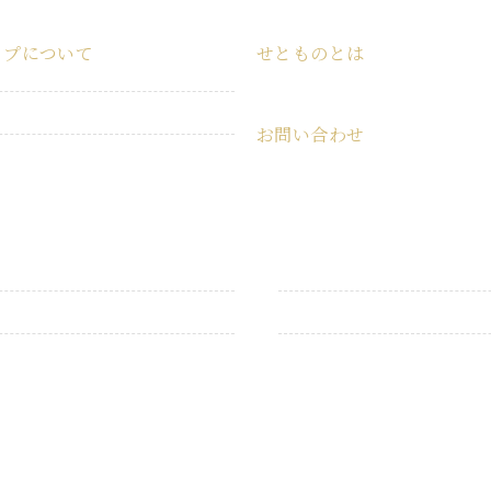
ップについて
せとものとは
ショップ
せとものとは
お問い合わせ
特定商取引法に基づく表記
お問い合わせ
プライバシーポリシー
うつわ・食器
こども用品
衛生用品
キャンプ用品
掃除用品
インテリア雑貨