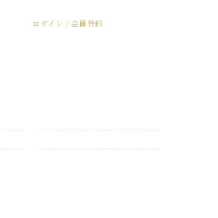
ログイン / 会員登録
ログイン / 会員登録
カトラリー
仏具・仏花
お買い得商品