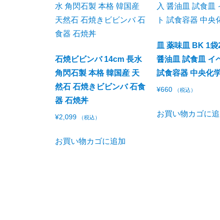
皿 薬味皿 BK 1袋
石焼ビビンバ 14cm 長水
醤油皿 試食皿 イ
角閃石製 本格 韓国産 天
試食容器 中央化
然石 石焼きビビンバ 石食
¥
660
（税込）
器 石焼丼
お買い物カゴに追
¥
2,099
（税込）
お買い物カゴに追加