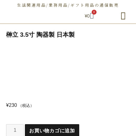
生活関連用品/業務用品/ギフト用品の通信販売
0
¥
0
朝日屋セトモノ店とは
ショップ
せとものとは
お問い合わせ
榊立 3.5寸 陶器製 日本製
¥
230
（税込）
お買い物カゴに追加