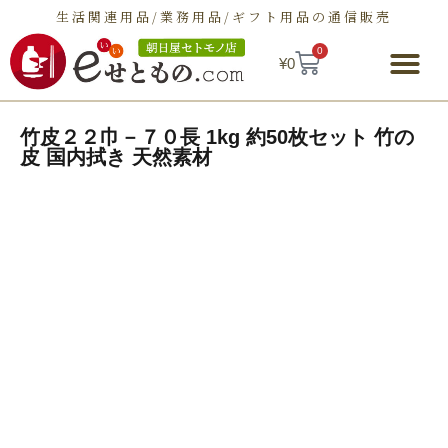
生活関連用品/業務用品/ギフト用品の通信販売
0
¥
0
朝日屋セトモノ店とは
ショップ
せとものとは
お問い合わせ
竹皮２２巾－７０長 1kg 約50枚セット 竹の
皮 国内拭き 天然素材