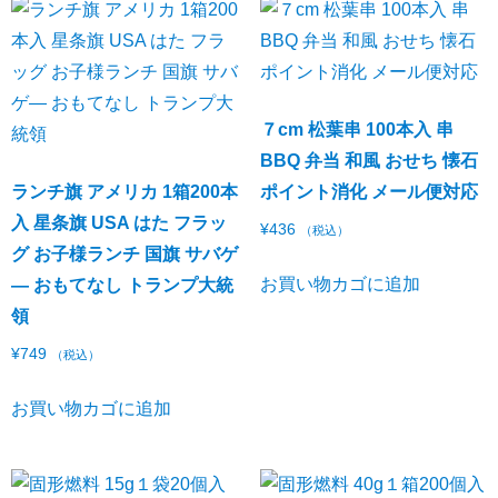
７cm 松葉串 100本入 串
BBQ 弁当 和風 おせち 懐石
ランチ旗 アメリカ 1箱200本
ポイント消化 メール便対応
入 星条旗 USA はた フラッ
¥
436
（税込）
グ お子様ランチ 国旗 サバゲ
お買い物カゴに追加
― おもてなし トランプ大統
領
¥
749
（税込）
お買い物カゴに追加