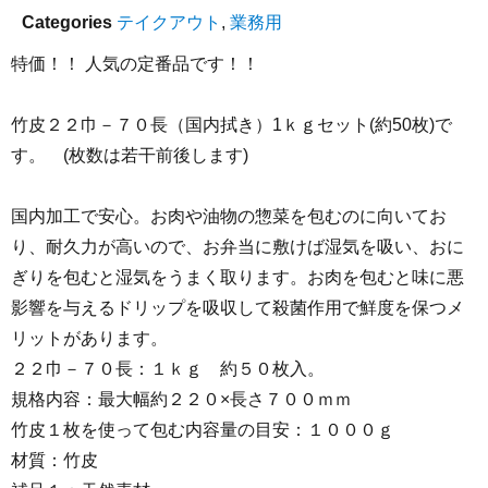
Categories
テイクアウト
,
業務用
特価！！ 人気の定番品です！！
竹皮２２巾－７０長（国内拭き）1ｋｇセット(約50枚)で
す。 (枚数は若干前後します)
国内加工で安心。お肉や油物の惣菜を包むのに向いてお
り、耐久力が高いので、お弁当に敷けば湿気を吸い、おに
ぎりを包むと湿気をうまく取ります。お肉を包むと味に悪
影響を与えるドリップを吸収して殺菌作用で鮮度を保つメ
リットがあります。
２２巾－７０長：１ｋｇ 約５０枚入。
規格内容：最大幅約２２０×長さ７００ｍｍ
竹皮１枚を使って包む内容量の目安：１０００ｇ
材質：竹皮