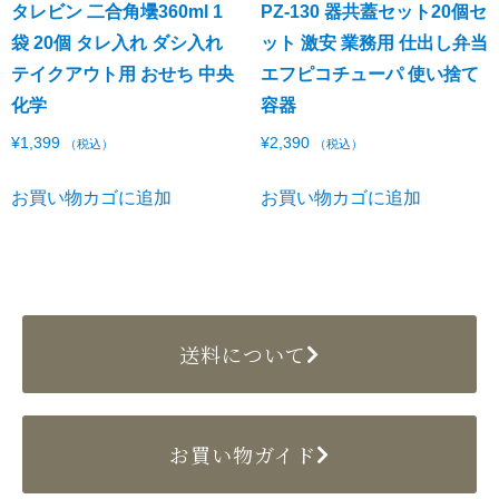
タレビン 二合角壜360ml 1
PZ-130 器共蓋セット20個セ
袋 20個 タレ入れ ダシ入れ
ット 激安 業務用 仕出し弁当
テイクアウト用 おせち 中央
エフピコチューパ 使い捨て
化学
容器
¥
1,399
¥
2,390
（税込）
（税込）
お買い物カゴに追加
お買い物カゴに追加
送料について
お買い物ガイド