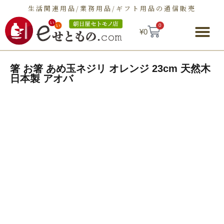
生活関連用品/業務用品/ギフト用品の通信販売
0
¥
0
朝日屋セトモノ店とは
ショップ
せとものとは
お問い合わせ
箸 お箸 あめ玉ネジリ オレンジ 23cm 天然木
日本製 アオバ