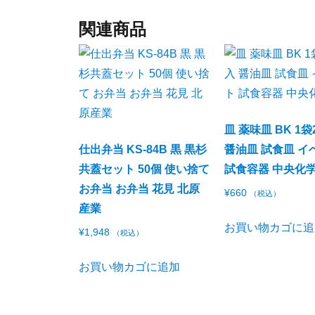
関連商品
皿 薬味皿 BK 1袋
仕出弁当 KS-84B 黒 黒杉
醤油皿 試食皿 イ
共蓋セット 50個 使い捨て
試食容器 中央化
お弁当 お弁当 花見 北原
¥
660
（税込）
産業
お買い物カゴに追
¥
1,948
（税込）
お買い物カゴに追加