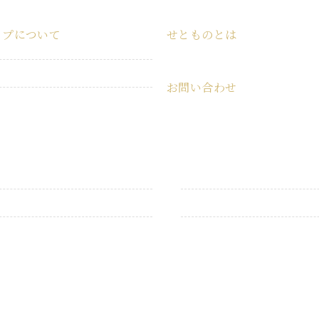
ップについて
せとものとは
ショップ
せとものとは
お問い合わせ
特定商取引法に基づく表記
お問い合わせ
プライバシーポリシー
うつわ・食器
こども用品
衛生用品
キャンプ用品
掃除用品
インテリア雑貨