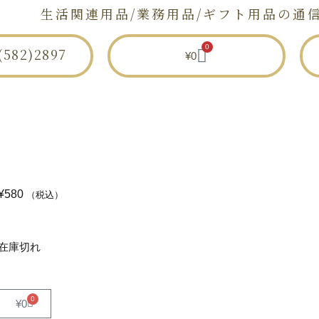
生活関連用品/業務用品/ギフト用品の通
0
582)2897
¥
0
セトモノ店とは
ショップ
せとものと
¥
580
（税込）
在庫切れ
0
¥
0