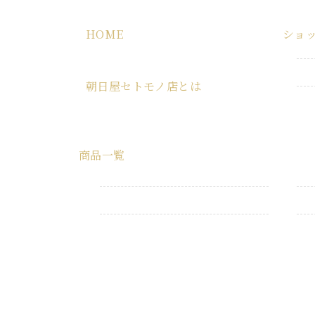
HOME
ショ
HOME
朝日屋セトモノ店とは
朝日屋セトモノ店とは
商品一覧
すべての商品
業務用品
生活消耗品