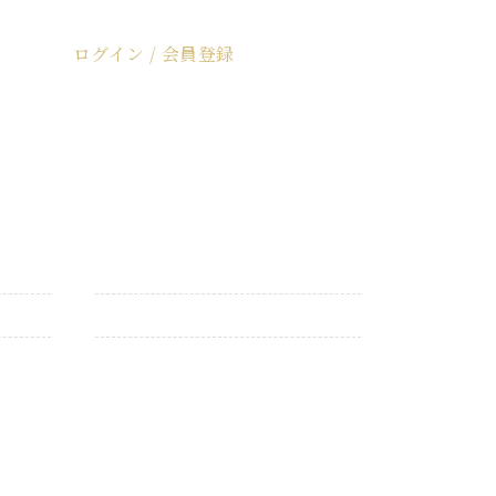
ログイン / 会員登録
ログイン / 会員登録
カトラリー
仏具・仏花
お買い得商品