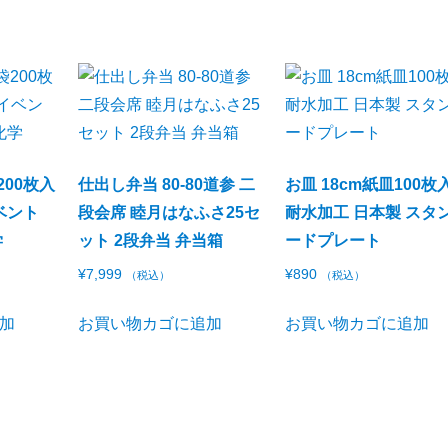
200枚入
仕出し弁当 80-80道参 二
お皿 18cm紙皿100枚
ベント
段会席 睦月はなふさ25セ
耐水加工 日本製 スタ
学
ット 2段弁当 弁当箱
ードプレート
¥
7,999
¥
890
（税込）
（税込）
加
お買い物カゴに追加
お買い物カゴに追加