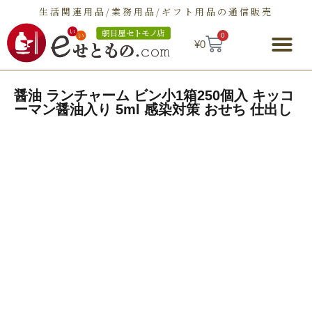
生活関連用品/業務用品/ギフト用品の通信販売
0
¥
0
朝日屋セトモノ店とは
ショップ
せとものとは
お問い合わせ
醤油 ランチャーム ビン小1箱250個入 キッコ
ーマン醤油入り 5ml 感染対策 おせち 仕出し