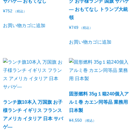
サバゲ― おもてなし
グ お子様ランチ 国旗 サバゲ
― おもてなし トランプ大統
¥
752
（税込）
領
お買い物カゴに追加
¥
749
（税込）
お買い物カゴに追加
固形燃料 35g１箱240個入ア
ランチ旗10本入 万国旗 お子
ルミ巻 カエン同等品 業務用
様ランチ イギリス フランス
日本製
アメリカ イタリア 日本 サバ
¥
4,550
（税込）
ゲ―