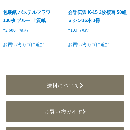
包装紙 パステルフラワー
会計伝票 K-15 2枚複写 50組
100枚 ブルー 上質紙
ミシン15本 1冊
¥
2,680
¥
199
（税込）
（税込）
お買い物カゴに追加
お買い物カゴに追加
送料について
お買い物ガイド