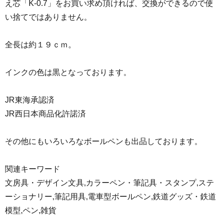
え芯「K-0.7」をお買い求め頂ければ、交換ができるので使
い捨てではありません。
全長は約１９ｃｍ。
インクの色は黒となっております。
JR東海承認済
JR西日本商品化許諾済
その他にもいろいろなボールペンも出品しております。
関連キーワード
文房具・デザイン文具,カラーペン・筆記具・スタンプ,ステ
ーショナリー,筆記用具,電車型ボールペン,鉄道グッズ・鉄道
模型,ペン,雑貨