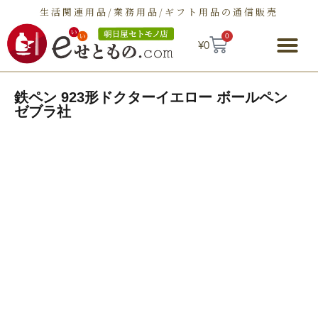
生活関連用品/業務用品/ギフト用品の通信販売
0
¥
0
朝日屋セトモノ店とは
ショップ
せとものとは
お問い合わせ
鉄ペン 923形ドクターイエロー ボールペン
ゼブラ社