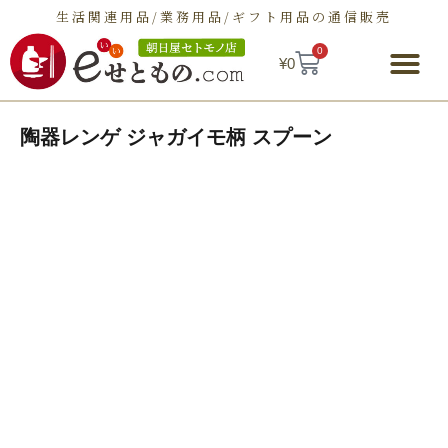
生活関連用品/業務用品/ギフト用品の通信販売
0
¥
0
朝日屋セトモノ店とは
ショップ
せとものとは
お問い合わせ
陶器レンゲ ジャガイモ柄 スプーン