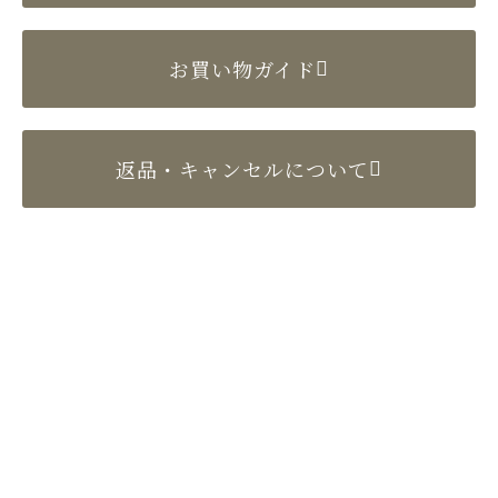
お買い物ガイド
返品・キャンセルについて
〒524-0022 滋賀県守山市守山2丁目10-4
TEL／077-582-2897（代表）
FAX／077-582-2904
Copyright (C)e-setomomo.com. All Rights Reserved.