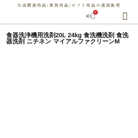
生活関連用品/業務用品/ギフト用品の通信販売
0
¥
0
朝日屋セトモノ店とは
ショップ
せとものとは
お問い合わせ
食器洗浄機用洗剤20L 24kg 食洗機洗剤 食洗
器洗剤 ニチネン マイアルファクリーンM