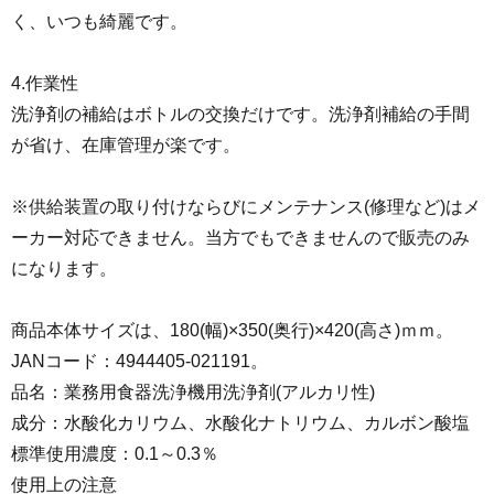
く、いつも綺麗です。
4.作業性
洗浄剤の補給はボトルの交換だけです。洗浄剤補給の手間
が省け、在庫管理が楽です。
※供給装置の取り付けならびにメンテナンス(修理など)はメ
ーカー対応できません。当方でもできませんので販売のみ
になります。
商品本体サイズは、180(幅)×350(奥行)×420(高さ)ｍｍ。
JANコード：4944405-021191。
品名：業務用食器洗浄機用洗浄剤(アルカリ性)
成分：水酸化カリウム、水酸化ナトリウム、カルボン酸塩
標準使用濃度：0.1～0.3％
使用上の注意