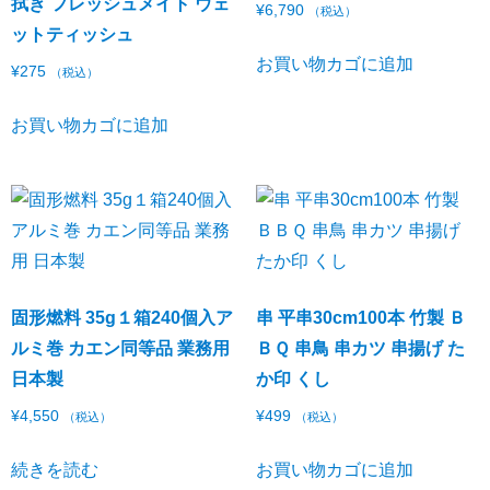
拭き フレッシュメイト ウェ
¥
6,790
（税込）
ットティッシュ
お買い物カゴに追加
¥
275
（税込）
お買い物カゴに追加
固形燃料 35g１箱240個入ア
串 平串30cm100本 竹製 Ｂ
ルミ巻 カエン同等品 業務用
ＢＱ 串鳥 串カツ 串揚げ た
日本製
か印 くし
¥
4,550
¥
499
（税込）
（税込）
続きを読む
お買い物カゴに追加