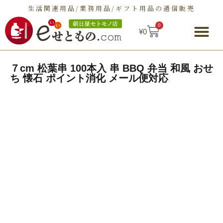
生活関連用品/業務用品/ギフト用品の通信販売
0
¥
0
朝日屋セトモノ店とは
ショップ
せとものとは
お問い合わせ
７cm 松葉串 100本入 串 BBQ 弁当 和風 おせ
ち 懐石 ポイント消化 メール便対応