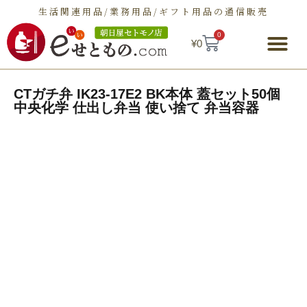
生活関連用品/業務用品/ギフト用品の通信販売
0
¥
0
朝日屋セトモノ店とは
ショップ
せとものとは
お問い合わせ
CTガチ弁 IK23-17E2 BK本体 蓋セット50個
中央化学 仕出し弁当 使い捨て 弁当容器