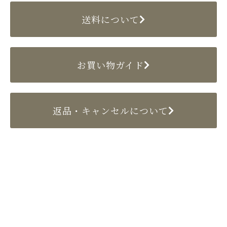
送料について
お買い物ガイド
返品・キャンセルについて
〒524-0022 滋賀県守山市守山2丁目10-4
TEL／077-582-2897（代表）
FAX／077-582-2904
Copyright (C)e-setomomo.com. All Rights Reserved.