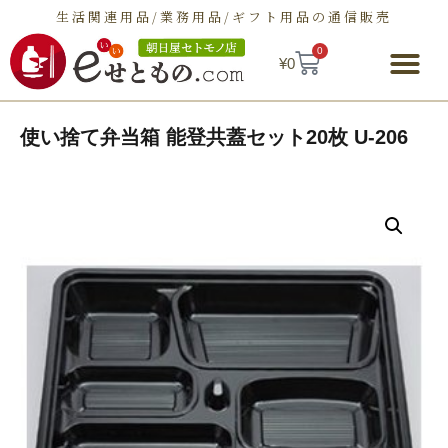
生活関連用品/業務用品/ギフト用品の通信販売
0
¥
0
朝日屋セトモノ店とは
ショップ
せとものとは
お問い合わせ
使い捨て弁当箱 能登共蓋セット20枚 U-206