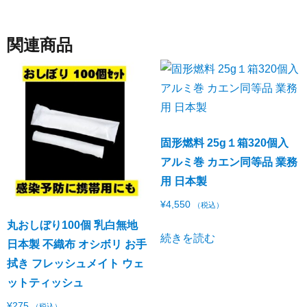
関連商品
固形燃料 25g１箱320個入
アルミ巻 カエン同等品 業務
用 日本製
¥
4,550
（税込）
丸おしぼり100個 乳白無地
続きを読む
日本製 不織布 オシボリ お手
拭き フレッシュメイト ウェ
ットティッシュ
¥
275
（税込）