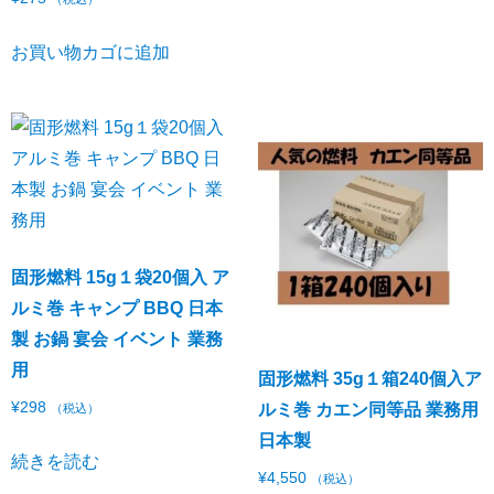
お買い物カゴに追加
固形燃料 15g１袋20個入 ア
ルミ巻 キャンプ BBQ 日本
製 お鍋 宴会 イベント 業務
用
固形燃料 35g１箱240個入ア
¥
298
ルミ巻 カエン同等品 業務用
（税込）
日本製
続きを読む
¥
4,550
（税込）